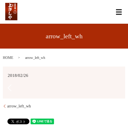
メ
arrow_left_wh
HOME
arrow_left_wh
2018/02/26
arrow_left_wh