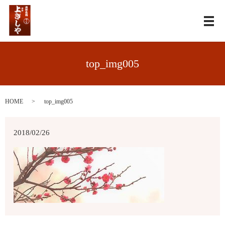
メ
top_img005
HOME
top_img005
2018/02/26