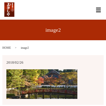
メ
image2
HOME
image2
2018/02/26